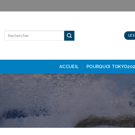
Skip
to
content
LES
ACCUEIL
POURQUOI TOKYO202